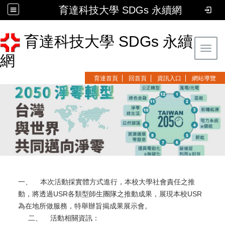
育達科技大學 SDGs 永續網
育達科技大學 SDGs 永續
Toggl
網
育達首頁
回首頁
資訊入口
網站導覽
一、 本次活動採實體方式進行，本校大學社會責任之推
動，將透過USR各類型師生團隊之推動成果，展現本校USR
為在地所做服務，特舉辦旨揭成果展示會。
二、 活動相關資訊：