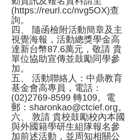
動資訊及報名資料請至
(https://reurl.cc/nvg5OX)查
詢。
四、 隨函檢附活動簡章及主
視覺海報，活動總獎學金高
達新台幣87.6萬元，敬請 貴
單位協助宣傳並鼓勵同學參
加。
五、 活動聯絡人：中鼎教育
基金會高專員，電話：
(02)2769-8599 轉109。電
郵：sharonkao@ctcief.org。
六、 敦請 貴校鼓勵校內本國
與外國籍學研生組隊報名參
加前述活動，並周知相關公