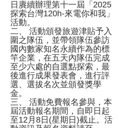
日賡續辦理第十一屆「2025
探索台灣120h-來電你和我」
活動。
二、 活動頒發旅遊津貼予入
圍之隊伍，並帶領隊伍參訪
國內數家知名永續作為的標
竿企業，在五天內隊伍完成
至少六處的自選點探索，最
後進行成果發表會，進行評
選、選拔名次並頒發獎學
金。
三、 活動免費報名參與，本
屆活動報名期間，自即日起
至12月8日(星期日)截止。活