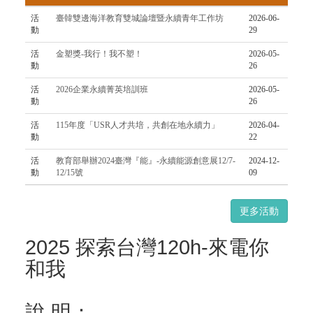
活
臺韓雙邊海洋教育雙城論壇暨永續青年工作坊
2026-06-
動
29
活
金塑獎-我行！我不塑！
2026-05-
動
26
活
2026企業永續菁英培訓班
2026-05-
動
26
活
115年度「USR人才共培，共創在地永續力」
2026-04-
動
22
活
教育部舉辦2024臺灣『能』-永續能源創意展12/7-
2024-12-
動
12/15號
09
更多活動
2025 探索台灣120h-來電你
和我
說 明：