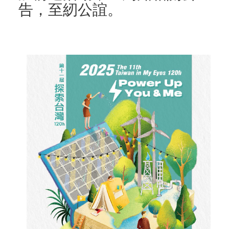
告，至紉公誼。