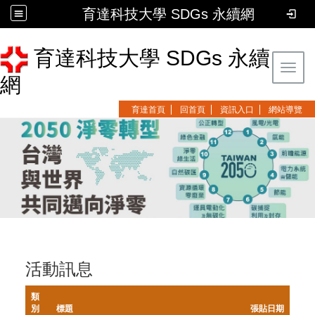
育達科技大學 SDGs 永續網
育達科技大學 SDGs 永續
Toggl
網
育達首頁
回首頁
資訊入口
網站導覽
活動訊息
類
別
標題
張貼日期